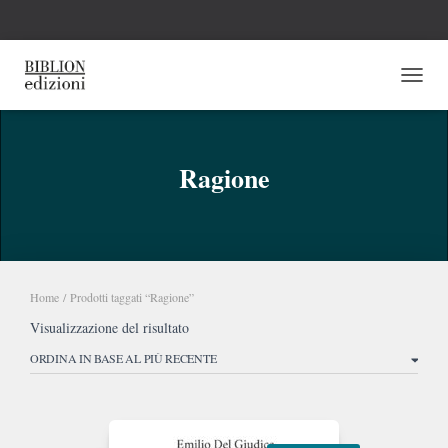
NAVI
Ragione
Home
/ Prodotti taggati “Ragione”
Visualizzazione del risultato