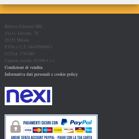
Biblion Edizioni SRL
Via G. Govone, 70
20155 Milano
P.IVA e C.F. 04430980963
CCIAA 1747448
Capitale sociale 10.000 € i.v.
Condizioni di vendita
Informativa dati personali e cookie policy