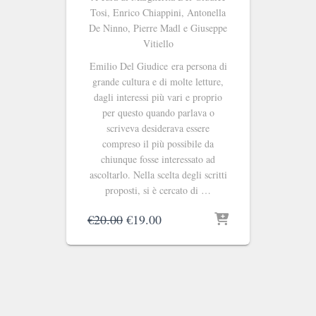
Tosi, Enrico Chiappini, Antonella
De Ninno, Pierre Madl e Giuseppe
Vitiello
Emilio Del Giudice
era persona di
grande cultura e di molte letture,
dagli interessi più vari e proprio
per questo quando parlava o
scriveva desiderava essere
compreso il più possibile da
chiunque fosse interessato ad
ascoltarlo. Nella scelta degli scritti
proposti, si è cercato di …
Il
Il
€
20.00
€
19.00
prezzo
prezzo
originale
attuale
era:
è:
€20.00.
€19.00.