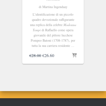
di Martina Ingendaay
L’identificazione di un piccolo
quadro devozionale raffigurante
una replica della celebre
Madonna
Tempi
di Raffaello come opera
giovanile del pittore lucchese
Pompeo Batoni (1708-1787), per
tutta la sua carriera residente …
Il
Il
€
28.00
€
26.60
prezzo
prezzo
originale
attuale
era:
è:
€28.00.
€26.60.