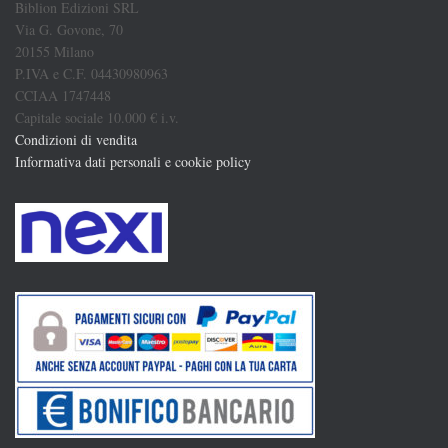
Biblion Edizioni SRL
Via G. Govone, 70
20155 Milano
P.IVA e C.F. 04430980963
CCIAA 1747448
Capitale sociale 10.000 € i.v.
Condizioni di vendita
Informativa dati personali e cookie policy