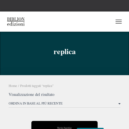
NAVI
replica
Home
/ Prodotti taggati “replica”
Visualizzazione del risultato