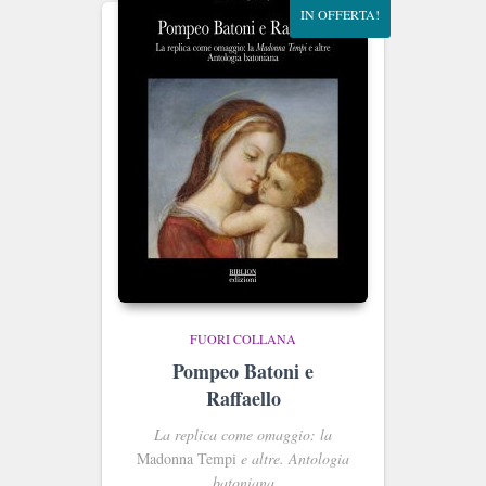
IN OFFERTA!
FUORI COLLANA
Pompeo Batoni e
Raffaello
La replica come omaggio: la
Madonna Tempi
e altre. Antologia
batoniana