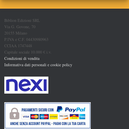
Biblion Edizioni SRL
Via G. Govone, 70
20155 Milano
P.IVA e C.F. 04430980963
CCIAA 1747448
Capitale sociale 10.000 € i.v.
Condizioni di vendita
Informativa dati personali e cookie policy