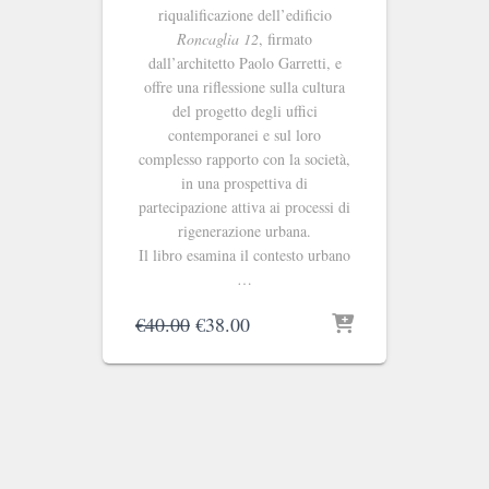
riqualificazione dell’edificio
Roncaglia 12
, firmato
dall’architetto Paolo Garretti, e
offre una riflessione sulla cultura
del progetto degli uffici
contemporanei e sul loro
complesso rapporto con la società,
in una prospettiva di
partecipazione attiva ai processi di
rigenerazione urbana.
Il libro esamina il contesto urbano
…
Il
Il
€
40.00
€
38.00
prezzo
prezzo
originale
attuale
era:
è:
€40.00.
€38.00.