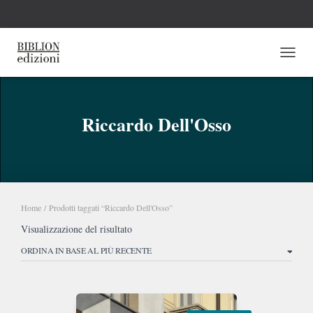
NAVI
Riccardo Dell'Osso
Home
/ Prodotti taggati “Riccardo Dell'Osso”
Visualizzazione del risultato