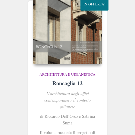
IN OFFERTA!
ARCHITETTURA E URBANISTICA
Roncaglia 12
L’architettura degli uffici
contemporanei nel contesto
milanese
di Riccardo Dell’Osso e Sabrina
Suma
Il volume racconta il progetto di