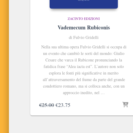
ZACINTO EDIZIONI
Vademecum Rubiconis
di Fulvio Gridelli
Nella sua ultima opera Fulvio Gridelli si occupa di
un evento che cambiò le sorti del mondo: Giulio
Cesare che varca il Rubicone pronunciando la
fatidica frase “Alea iacta est”. L’autore non solo
esplora le fonti più significative in merito
all’attraversamento del fiume da parte del grande
condottiero romano, ma si colloca anche, con un
approccio inedito, nel …
Il
Il
€
25.00
€
23.75
prezzo
prezzo
originale
attuale
era:
è:
€25.00.
€23.75.