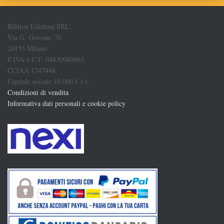
Biblion Edizioni SRL
Via G. Govone, 70
20155 Milano
P.IVA e C.F. 04430980963
CCIAA 1747448
Capitale sociale 10.000 € i.v.
Condizioni di vendita
Informativa dati personali e cookie policy