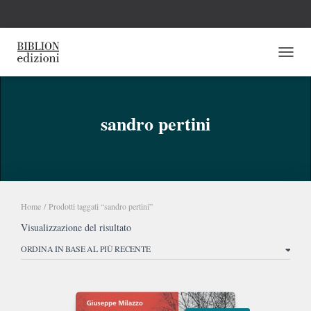
NAVI
sandro pertini
Home
/ Prodotti taggati “sandro pertini”
Visualizzazione del risultato