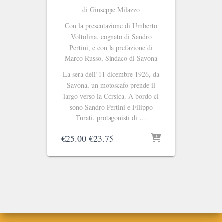
di Giuseppe Milazzo
Con la presentazione di Umberto
Voltolina, cognato di Sandro
Pertini, e con la prefazione di
Marco Russo, Sindaco di Savona
La sera dell’11 dicembre 1926, da
Savona, un motoscafo prende il
largo verso la Corsica. A bordo ci
sono Sandro Pertini e Filippo
Turati, protagonisti di …
Il
Il
€
25.00
€
23.75
prezzo
prezzo
originale
attuale
era:
è:
€25.00.
€23.75.