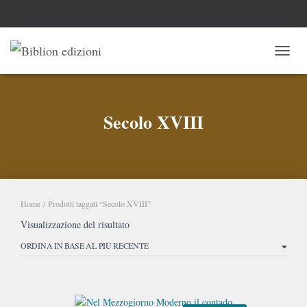
NAVI
Secolo XVIII
Home
/ Prodotti taggati “Secolo XVIII”
Visualizzazione del risultato