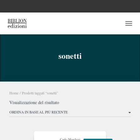
NAVI
sonetti
Home
/ Prodotti taggati “sonetti”
Visualizzazione del risultato