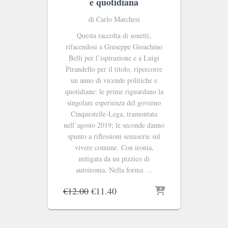
e quotidiana
di Carlo Marchesi
Questa raccolta di sonetti,
rifacendosi a Giuseppe Gioachino
Belli per l’ispirazione e a Luigi
Pirandello per il titolo, ripercorre
un anno di vicende politiche e
quotidiane: le prime riguardano la
singolare esperienza del governo
Cinquestelle-Lega, tramontata
nell’agosto 2019; le seconde danno
spunto a riflessioni semiserie sul
vivere comune. Con ironia,
mitigata da un pizzico di
autoironia. Nella forma …
Il
Il
€
12.00
€
11.40
prezzo
prezzo
originale
attuale
era:
è: