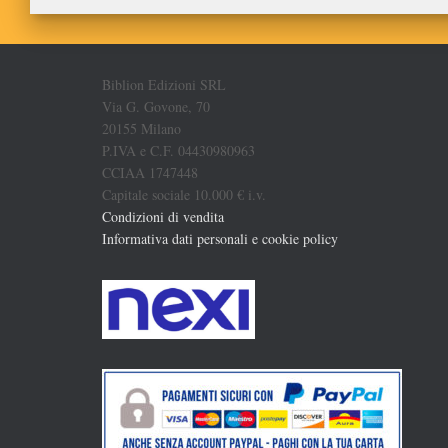
Biblion Edizioni SRL
Via G. Govone, 70
20155 Milano
P.IVA e C.F. 04430980963
CCIAA 1747448
Capitale sociale 10.000 € i.v.
Condizioni di vendita
Informativa dati personali e cookie policy