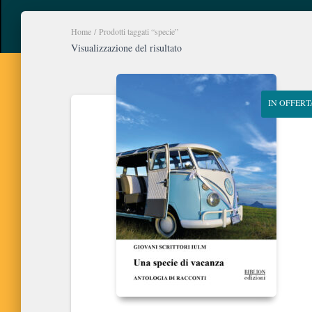
Home
/ Prodotti taggati “specie”
Visualizzazione del risultato
IN OFFERT