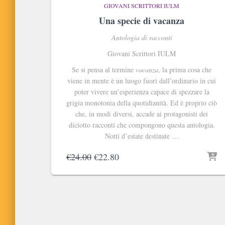
GIOVANI SCRITTORI IULM
Una specie di vacanza
Antologia di racconti
Giovani Scrittori IULM
Se si pensa al termine
vacanza
, la prima cosa che
viene in mente è un luogo fuori dall’ordinario in cui
poter vivere un’esperienza capace di spezzare la
grigia monotonia della quotidianità. Ed è proprio ciò
che, in modi diversi, accade ai protagonisti dei
diciotto racconti che compongono questa antologia.
Notti d’estate destinate …
Il
Il
€
24.00
€
22.80
prezzo
prezzo
originale
attuale
era:
è:
€24.00.
€22.80.