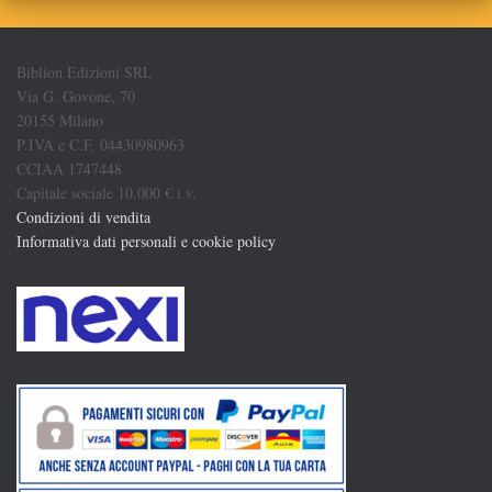
Biblion Edizioni SRL
Via G. Govone, 70
20155 Milano
P.IVA e C.F. 04430980963
CCIAA 1747448
Capitale sociale 10.000 € i.v.
Condizioni di vendita
Informativa dati personali e cookie policy