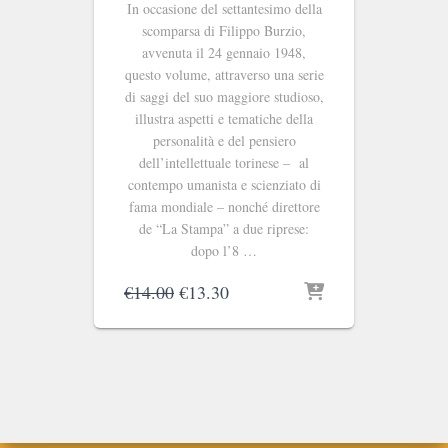
In occasione del settantesimo della
scomparsa di Filippo Burzio,
avvenuta il 24 gennaio 1948,
questo volume, attraverso una serie
di saggi del suo maggiore studioso,
illustra aspetti e tematiche della
personalità e del pensiero
dell’intellettuale torinese – al
contempo umanista e scienziato di
fama mondiale – nonché direttore
de “La Stampa” a due riprese:
dopo l’8 …
Il
Il
€
14.00
€
13.30
prezzo
prezzo
originale
attuale
era:
è:
€14.00.
€13.30.