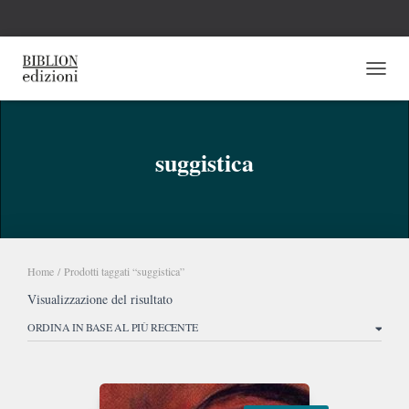
NAVI
suggistica
Home
/ Prodotti taggati “suggistica”
Visualizzazione del risultato