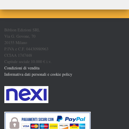
Biblion Edizioni SRL
Via G. Govone, 70
20155 Milano
P.IVA e C.F. 04430980963
CCIAA 1747448
Capitale sociale 10.000 € i.v.
Condizioni di vendita
Informativa dati personali e cookie policy