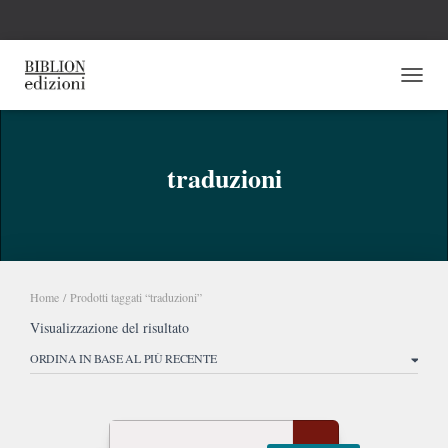
NAVI
traduzioni
Home
/ Prodotti taggati “traduzioni”
Visualizzazione del risultato