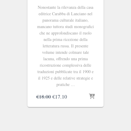
Nonostante la rilevanza della casa
editrice Carabba di Lanciano nel
panorama culturale italiano,
mancano tuttora studi monografici
che ne approfondiscano il ruolo
nella prima ricezione della
letteratura russa. Il presente
volume intende colmare tale
lacuna, offrendo una prima
ricostruzione complessiva delle
traduzioni pubblicate tra il 1900 e
il 1925 e delle relative strategie e
pratiche …
Il
Il
€
18.00
€
17.10
prezzo
prezzo
originale
attuale
era:
è:
€18.00.
€17.10.