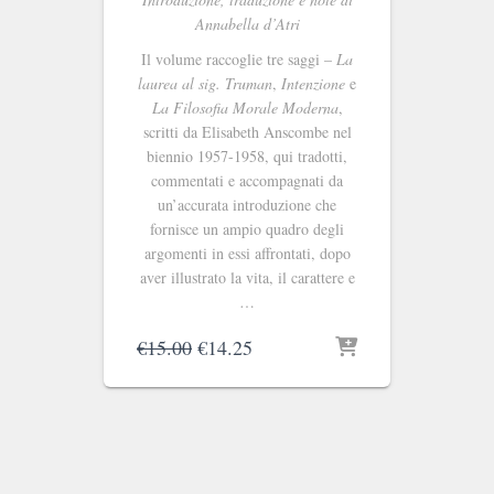
Annabella d’Atri
Il volume raccoglie tre saggi –
La
laurea al sig. Truman
,
Intenzione
e
La Filosofia Morale Moderna
,
scritti da Elisabeth Anscombe nel
biennio 1957-1958, qui tradotti,
commentati e accompagnati da
un’accurata introduzione che
fornisce un ampio quadro degli
argomenti in essi affrontati, dopo
aver illustrato la vita, il carattere e
…
Il
Il
€
15.00
€
14.25
prezzo
prezzo
originale
attuale
era:
è:
€15.00.
€14.25.