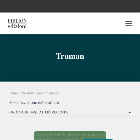
NAVI
Truman
Home
/ Prodotti taggati “Truman”
Visualizzazione del risultato