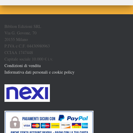
Biblion Edizioni SRL
Via G. Govone, 70
20155 Milano
P.IVA e C.F. 04430980963
CCIAA 1747448
Capitale sociale 10.000 € i.v.
Condizioni di vendita
Informativa dati personali e cookie policy