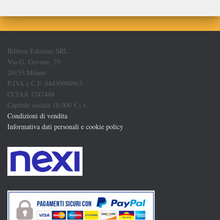
Biblion Edizioni SRL
Via G. Govone, 70
20155 Milano
P.IVA e C.F. 04430980963
CCIAA 1747448
Capitale sociale 10.000 € i.v.
Condizioni di vendita
Informativa dati personali e cookie policy