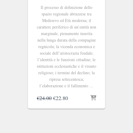
Il processo di definizione dello
spazio regionale abruzzese tra
Medioevo ed Età moderna; il
carattere periferico di un’entità non
marginale, pienamente inserita
nella lunga durata della compagine
regnicola; la vicenda economica e
sociale dell’aristocrazia feudale;
l’identità e le funzioni cittadine; le
istituzioni ecclesiastiche e il vissuto
religioso; i termini del declino; la
ripresa settecentesca;
l’elaborazione e il fallimento …
Il
Il
€
24.00
€
22.80
prezzo
prezzo
originale
attuale
era:
è:
€24.00.
€22.80.