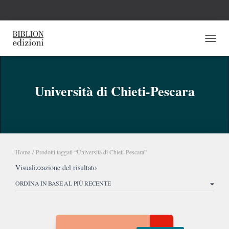
NAVI
Università di Chieti-Pescara
Home
/ Prodotti taggati “Università di Chieti-Pescara”
Visualizzazione del risultato