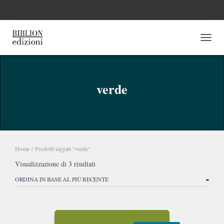
NAVI
verde
Home
/ Prodotti taggati “verde”
Ordina
Visualizzazione di 3 risultati
in
base
al
più
recente