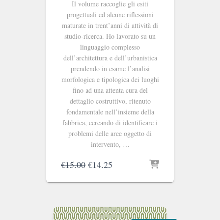
Il volume raccoglie gli esiti
progettuali ed alcune riflessioni
maturate in trent’anni di attività di
studio-ricerca. Ho lavorato su un
linguaggio complesso
dell’architettura e dell’urbanistica
prendendo in esame l’analisi
morfologica e tipologica dei luoghi
fino ad una attenta cura del
dettaglio costruttivo, ritenuto
fondamentale nell’insieme della
fabbrica, cercando di identificare i
problemi delle aree oggetto di
intervento, …
Il
Il
€
15.00
€
14.25
prezzo
prezzo
originale
attuale
era:
è:
€15.00.
€14.25.