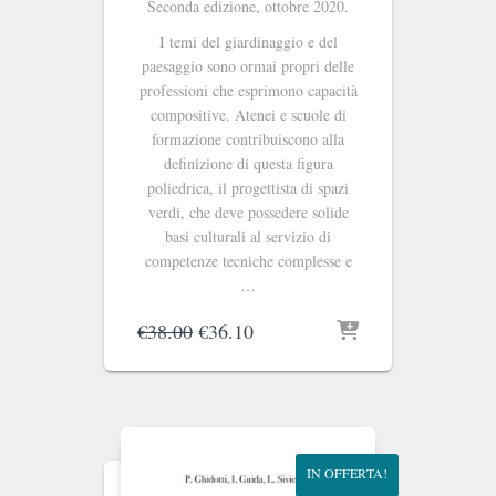
Seconda edizione, ottobre 2020.
I temi del giardinaggio e del
paesaggio sono ormai propri delle
professioni che esprimono capacità
compositive. Atenei e scuole di
formazione contribuiscono alla
definizione di questa figura
poliedrica, il progettista di spazi
verdi, che deve possedere solide
basi culturali al servizio di
competenze tecniche complesse e
…
Il
Il
€
38.00
€
36.10
prezzo
prezzo
originale
attuale
era:
è:
€38.00.
€36.10.
IN OFFERTA!