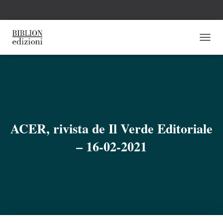
N
A
V
I
G
A
Z
I
O
ACER, rivista de Il Verde Editoriale
N
E
– 16-02-2021
T
O
G
G
L
E