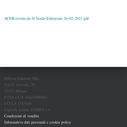
ACER-rivista-de-Il-Verde-Editoriale-16-02-2021.pdf
Biblion Edizioni SRL
Via G. Govone, 70
20155 Milano
P.IVA e C.F. 04430980963
CCIAA 1747448
Capitale sociale 10.000 € i.v.
Condizioni di vendita
Informativa dati personali e cookie policy