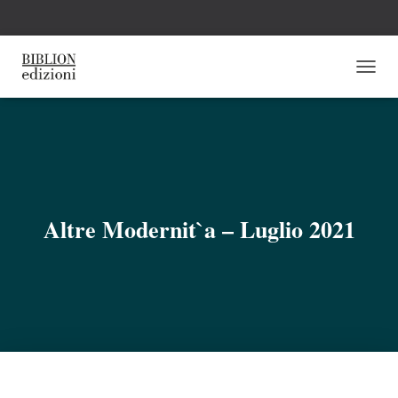
N
A
V
I
G
A
Z
I
O
Altre Modernit`a – Luglio 2021
N
E
T
O
G
G
L
E