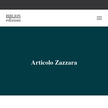
N
A
V
I
G
A
Z
I
O
Articolo Zazzara
N
E
T
O
G
G
L
E