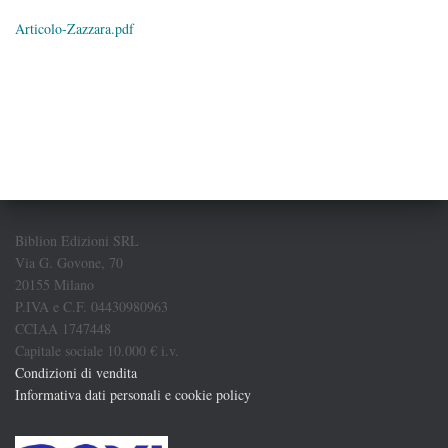
Articolo-Zazzara.pdf
Biblion Edizioni SRL
Via G. Govone, 70
20155 Milano
P.IVA e C.F. 04430980963
CCIAA 1747448
Capitale sociale 10.000 € i.v.
Condizioni di vendita
Informativa dati personali e cookie policy