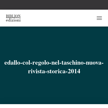
N
A
V
I
G
A
Z
I
O
edallo-col-regolo-nel-taschino-nuova-
N
E
rivista-storica-2014
T
O
G
G
L
E