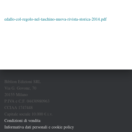
edallo-col-regolo-nel-taschino-nuova-rivista-storica-2014.pdf
Biblion Edizioni SRL
Via G. Govone, 70
20155 Milano
P.IVA e C.F. 04430980963
CCIAA 1747448
Capitale sociale 10.000 € i.v.
Condizioni di vendita
Informativa dati personali e cookie policy