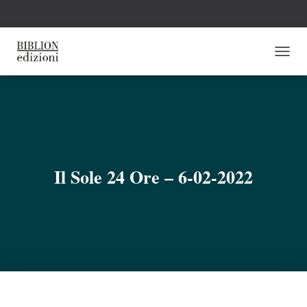
N
A
V
I
G
A
Z
I
O
Il Sole 24 Ore – 6-02-2022
N
E
T
O
G
G
L
E