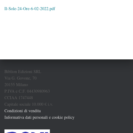
Il-Sole-24-Ore-6-02-2022.pdf
Biblion Edizioni SRL
Via G. Govone, 70
20155 Milano
P.IVA e C.F. 04430980963
CCIAA 1747448
Capitale sociale 10.000 € i.v.
Condizioni di vendita
Informativa dati personali e cookie policy