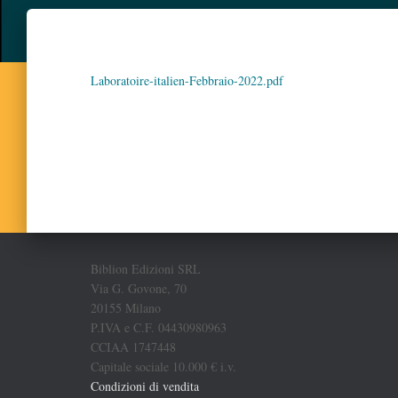
Laboratoire-italien-Febbraio-2022.pdf
Biblion Edizioni SRL
Via G. Govone, 70
20155 Milano
P.IVA e C.F. 04430980963
CCIAA 1747448
Capitale sociale 10.000 € i.v.
Condizioni di vendita