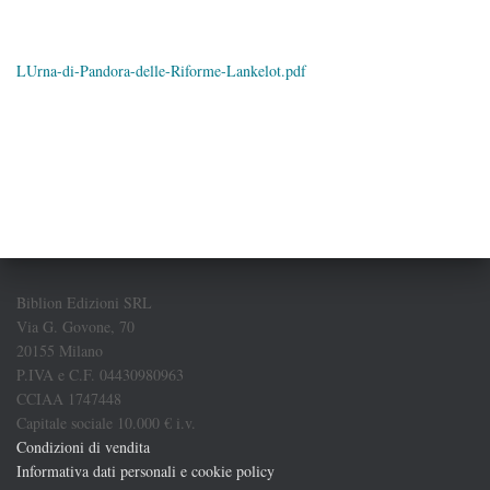
LUrna-di-Pandora-delle-Riforme-Lankelot.pdf
Biblion Edizioni SRL
Via G. Govone, 70
20155 Milano
P.IVA e C.F. 04430980963
CCIAA 1747448
Capitale sociale 10.000 € i.v.
Condizioni di vendita
Informativa dati personali e cookie policy