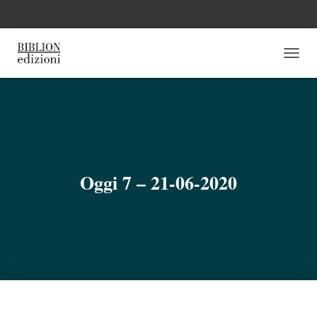
N
A
V
I
G
A
Z
I
O
Oggi 7 – 21-06-2020
N
E
T
O
G
G
L
E