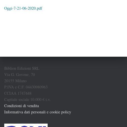
Oggi-7-21-06-2020.pdf
Biblion Edizioni SRL
Via G. Govone, 70
20155 Milano
P.IVA e C.F. 04430980963
CCIAA 1747448
Capitale sociale 10.000 € i.v.
Condizioni di vendita
Informativa dati personali e cookie policy