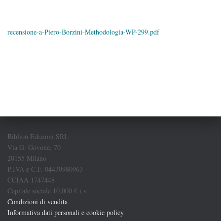
recensione-a-Piero-Borzini-Methodologia-WP-299.pdf
Biblion Edizioni SRL
Via G. Govone, 70
20155 Milano
P.IVA e C.F. 04430980963
CCIAA 1747448
Capitale sociale 10.000 € i.v.
Condizioni di vendita
Informativa dati personali e cookie policy