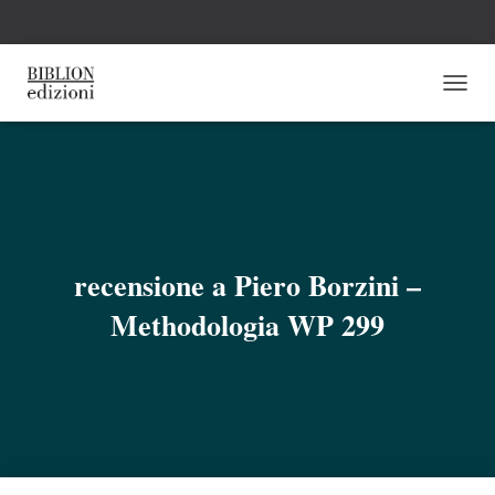
N
A
V
I
G
A
Z
I
O
recensione a Piero Borzini –
N
E
Methodologia WP 299
T
O
G
G
L
E