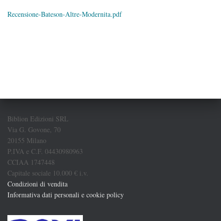
Recensione-Bateson-Altre-Modernita.pdf
Biblion Edizioni SRL
Via G. Govone, 70
20155 Milano
P.IVA e C.F. 04430980963
CCIAA 1747448
Capitale sociale 10.000 € i.v.
Condizioni di vendita
Informativa dati personali e cookie policy