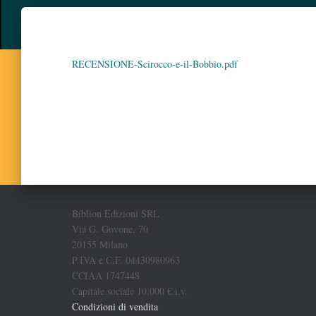
RECENSIONE-Scirocco-e-il-Bobbio.pdf
Biblion Edizioni SRL
Via G. Govone, 70
20155 Milano
P.IVA e C.F. 04430980963
CCIAA 1747448
Capitale sociale 10.000 € i.v.
Condizioni di vendita