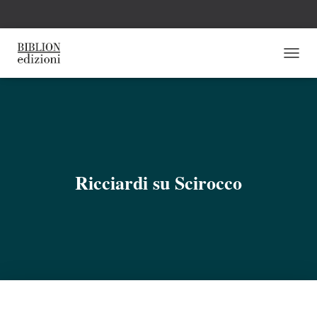
N
A
V
I
G
A
Z
I
O
Ricciardi su Scirocco
N
E
T
O
G
G
L
E