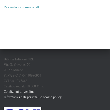
Ricciardi-su-Scirocco.pdf
Biblion Edizioni SRL
Via G. Govone, 70
20155 Milano
P.IVA e C.F. 04430980963
CCIAA 1747448
Capitale sociale 10.000 € i.v.
Condizioni di vendita
Informativa dati personali e cookie policy