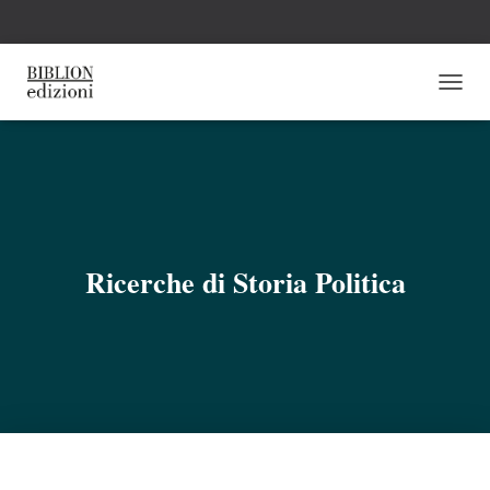
N
A
V
I
G
A
Z
I
O
Ricerche di Storia Politica
N
E
T
O
G
G
L
E