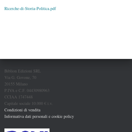
Ricerche-di-Storia-Politica.pdf
Biblion Edizioni SRL
Via G. Govone, 70
20155 Milano
P.IVA e C.F. 04430980963
CCIAA 1747448
Capitale sociale 10.000 € i.v.
Condizioni di vendita
Informativa dati personali e cookie policy