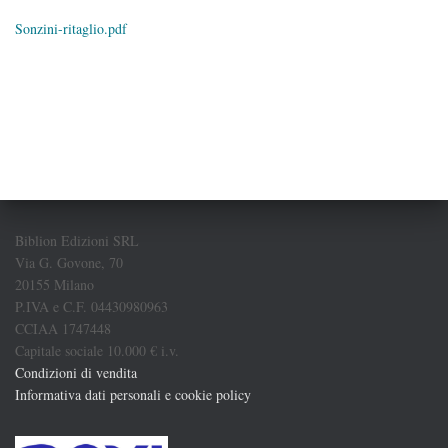
Sonzini-ritaglio.pdf
Biblion Edizioni SRL
Via G. Govone, 70
20155 Milano
P.IVA e C.F. 04430980963
CCIAA 1747448
Capitale sociale 10.000 € i.v.
Condizioni di vendita
Informativa dati personali e cookie policy