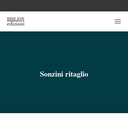
N
A
V
I
G
A
Z
I
O
Sonzini ritaglio
N
E
T
O
G
G
L
E