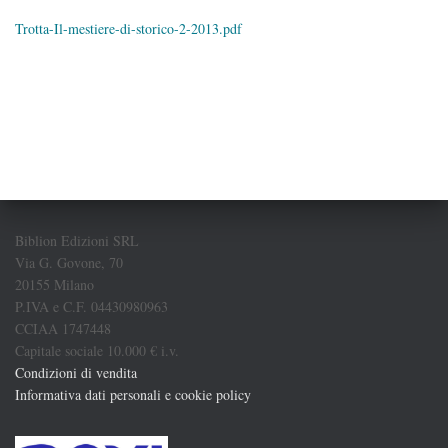
Trotta-Il-mestiere-di-storico-2-2013.pdf
Biblion Edizioni SRL
Via G. Govone, 70
20155 Milano
P.IVA e C.F. 04430980963
CCIAA 1747448
Capitale sociale 10.000 € i.v.
Condizioni di vendita
Informativa dati personali e cookie policy