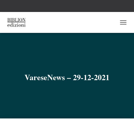
N
A
V
I
G
A
Z
I
O
VareseNews – 29-12-2021
N
E
T
O
G
G
L
E