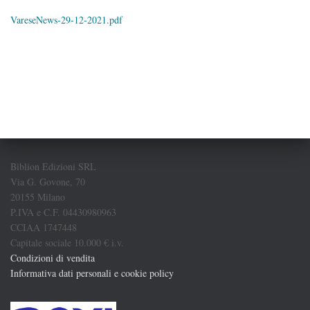
VareseNews-29-12-2021.pdf
Biblion Edizioni SRL
Via G. Govone, 70
20155 Milano
P.IVA e C.F. 04430980963
CCIAA 1747448
Capitale sociale 10.000 € i.v.
Condizioni di vendita
Informativa dati personali e cookie policy