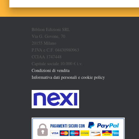
Biblion Edizioni SRL
Via G. Govone, 70
20155 Milano
P.IVA e C.F. 04430980963
CCIAA 1747448
Capitale sociale 10.000 € i.v.
Condizioni di vendita
Informativa dati personali e cookie policy