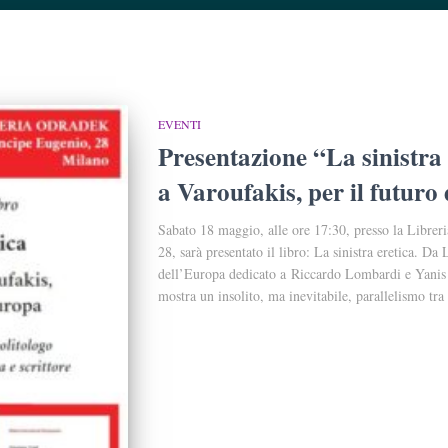
EVENTI
Presentazione “La sinistra
a Varoufakis, per il futuro
Sabato 18 maggio, alle ore 17:30, presso la Librer
28, sarà presentato il libro: La sinistra eretica. Da
dell’Europa dedicato a Riccardo Lombardi e Yanis 
mostra un insolito, ma inevitabile, parallelismo tra