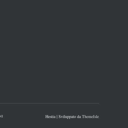
NI
Hestia | Sviluppato da
ThemeIsle