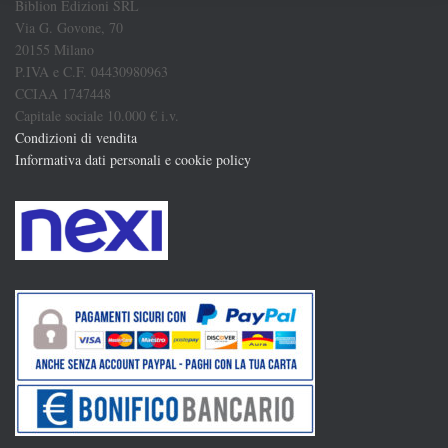
Biblion Edizioni SRL
Via G. Govone, 70
20155 Milano
P.IVA e C.F. 04430980963
CCIAA 1747448
Capitale sociale 10.000 € i.v.
Condizioni di vendita
Informativa dati personali e cookie policy