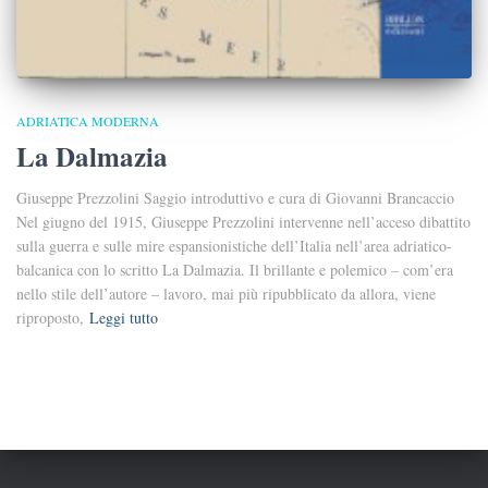
ADRIATICA MODERNA
La Dalmazia
Giuseppe Prezzolini Saggio introduttivo e cura di Giovanni Brancaccio
Nel giugno del 1915, Giuseppe Prezzolini intervenne nell’acceso dibattito
sulla guerra e sulle mire espansionistiche dell’Italia nell’area adriatico-
balcanica con lo scritto La Dalmazia. Il brillante e polemico – com’era
nello stile dell’autore – lavoro, mai più ripubblicato da allora, viene
riproposto,
Leggi tutto