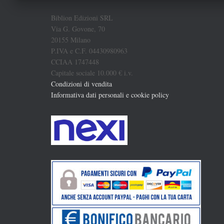
Biblion Edizioni SRL
Via G. Govone, 70
20155 Milano
P.IVA e C.F. 04430980963
CCIAA 1747448
Capitale sociale 10.000 € i.v.
Condizioni di vendita
Informativa dati personali e cookie policy