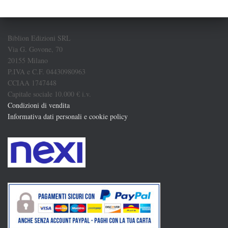
Biblion Edizioni SRL
Via G. Govone, 70
20155 Milano
P.IVA e C.F. 04430980963
CCIAA 1747448
Capitale sociale 10.000 € i.v.
Condizioni di vendita
Informativa dati personali e cookie policy