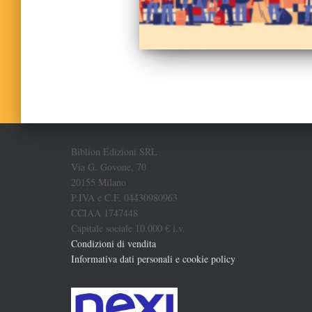
Biblion Edizioni SRL
Via G. Govone, 70
20155 Milano
P.IVA e C.F. 04430980963
CCIAA 1747448
Capitale sociale 10.000 € i.v.
Condizioni di vendita
Informativa dati personali e cookie policy