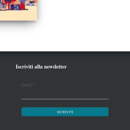
Iscriviti alla newsletter
Email
*