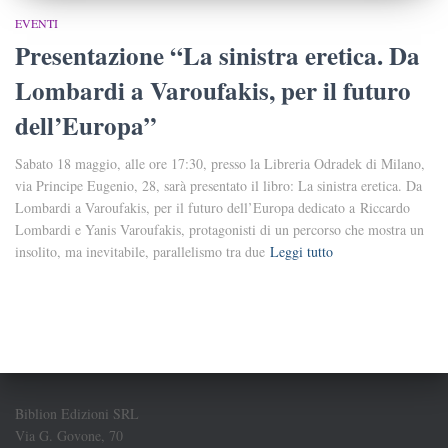
EVENTI
Presentazione “La sinistra eretica. Da
Lombardi a Varoufakis, per il futuro
dell’Europa”
Sabato 18 maggio, alle ore 17:30, presso la Libreria Odradek di Milano,
via Principe Eugenio, 28, sarà presentato il libro: La sinistra eretica. Da
Lombardi a Varoufakis, per il futuro dell’Europa dedicato a Riccardo
Lombardi e Yanis Varoufakis, protagonisti di un percorso che mostra un
insolito, ma inevitabile, parallelismo tra due
Leggi tutto
Biblion Edizioni SRL
Via G. Govone, 70