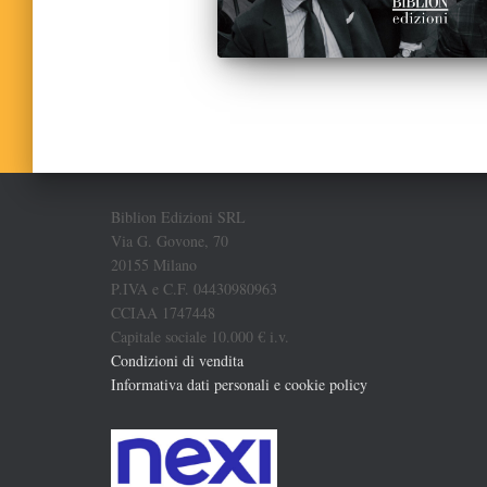
Biblion Edizioni SRL
Via G. Govone, 70
20155 Milano
P.IVA e C.F. 04430980963
CCIAA 1747448
Capitale sociale 10.000 € i.v.
Condizioni di vendita
Informativa dati personali e cookie policy