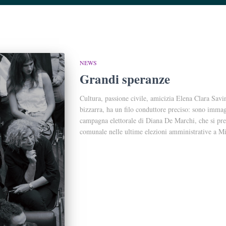
NEWS
Grandi speranze
Cultura, passione civile, amicizia Elena Clara Savin
bizzarra, ha un filo conduttore preciso: sono immag
campagna elettorale di Diana De Marchi, che si pre
comunale nelle ultime elezioni amministrative a Mi