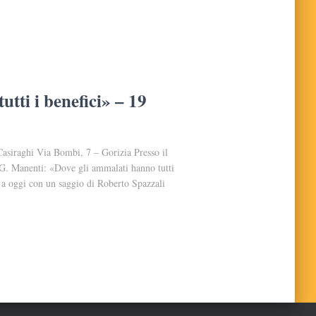
tti i benefici» – 19
siraghi Via Bombi, 7 – Gorizia Presso il
a G. Manenti: «Dove gli ammalati hanno tutti
7 a oggi con un saggio di Roberto Spazzali