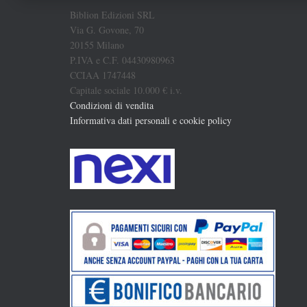
Biblion Edizioni SRL
Via G. Govone, 70
20155 Milano
P.IVA e C.F. 04430980963
CCIAA 1747448
Capitale sociale 10.000 € i.v.
Condizioni di vendita
Informativa dati personali e cookie policy