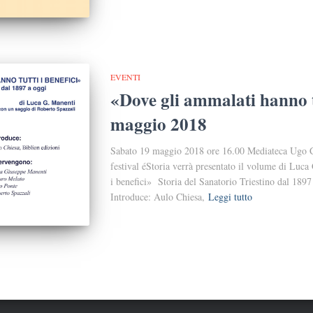
EVENTI
«Dove gli ammalati hanno tu
maggio 2018
Sabato 19 maggio 2018 ore 16.00 Mediateca Ugo Ca
festival éStoria verrà presentato il volume di Luc
i benefici» Storia del Sanatorio Triestino dal 189
Introduce: Aulo Chiesa,
Leggi tutto