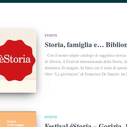
EVENTI
Storia, famiglia e… Biblio
Con il nostro ampio catalogo di saggistica storica 
di èStoria, il Festival internazionale della Storia
domenica 26 maggio. In linea con il tema di questa
libro “La giovinezza” di Francesco De Sanctis: un
EVENTI
Festival éStoria – Gorizia