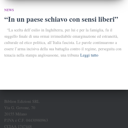
NEWS
“In un paese schiavo con sensi liberi”
“La scelta dell’esilio in Inghilterra, per lui e per la famiglia, fu il
suggello finale di una ormai irrimediabile emarginazione ed estraneità,
culturale ed etico politica, all’Italia fascista. Le parole continuarono a
essere l’arma incisiva della sua battaglia contro il regime, perseguita con
tenacia nella stampa anglosassone, una tribuna
Leggi tutto
Biblion Edizioni SRL
Via G. Govone, 70
20155 Milano
P.IVA e C.F. 04430980963
CCIAA 1747448