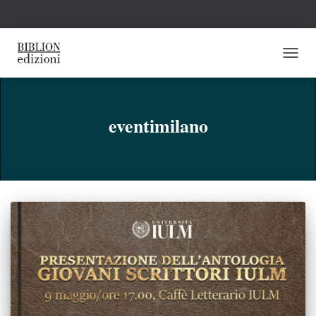
NAVI
TOGG
eventimilano