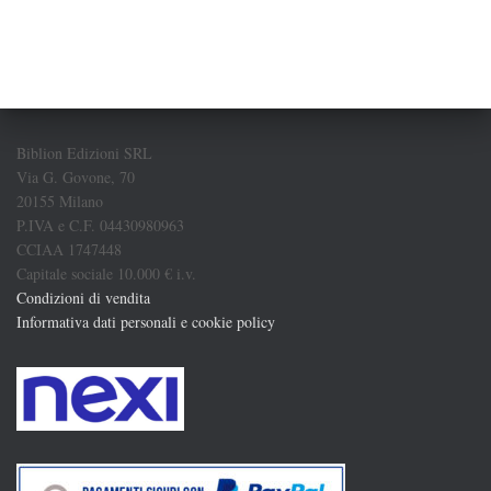
Biblion Edizioni SRL
Via G. Govone, 70
20155 Milano
P.IVA e C.F. 04430980963
CCIAA 1747448
Capitale sociale 10.000 € i.v.
Condizioni di vendita
Informativa dati personali e cookie policy