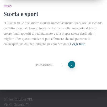
NEWS
Storia e sport
“Gli anni tra le due guerre e quelli immediatamente successivi al secondo
conflitto mondiale furono fondamentali per molte università al fine di
creare fondi appositi al reclutamento e alla preparazione degli atleti
migliori. Per questo motivo si può affermare che nel percorso di
emancipazione dei neri durante gli anni Sessanta
Leggi tutto
Paginazione
PRECEDENTI
1
2
degli
articoli
Biblion Edizioni SRL
Via G. Govone, 70