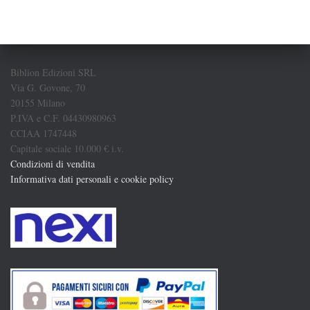
Biblion Edizioni SRL
Via G. Govone, 70
20155 Milano
P.IVA e C.F. 04430980963
CCIAA 1747448
Capitale sociale 10.000 € i.v.
Condizioni di vendita
Informativa dati personali e cookie policy