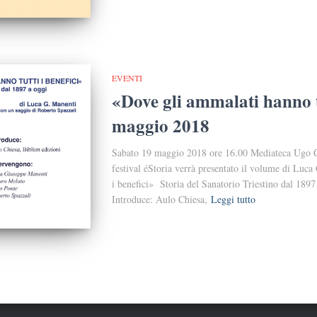
EVENTI
«Dove gli ammalati hanno tu
maggio 2018
Sabato 19 maggio 2018 ore 16.00 Mediateca Ugo Ca
festival éStoria verrà presentato il volume di Luc
i benefici» Storia del Sanatorio Triestino dal 189
Introduce: Aulo Chiesa,
Leggi tutto