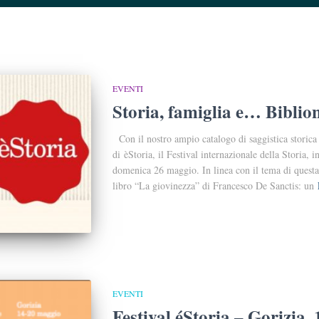
EVENTI
Storia, famiglia e… Biblio
Con il nostro ampio catalogo di saggistica storica 
di èStoria, il Festival internazionale della Storia
domenica 26 maggio. In linea con il tema di questa
libro “La giovinezza” di Francesco De Sanctis: un
EVENTI
Festival éStoria – Gorizia