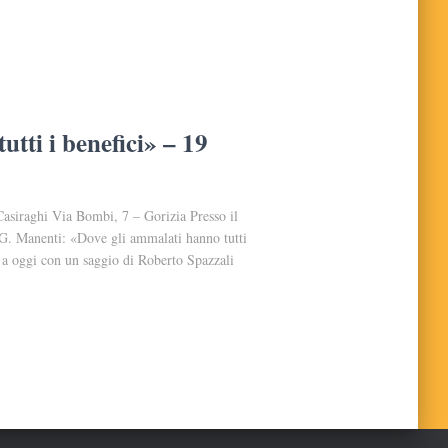
tti i benefici» – 19
siraghi Via Bombi, 7 – Gorizia Presso il
a G. Manenti: «Dove gli ammalati hanno tutti
7 a oggi con un saggio di Roberto Spazzali