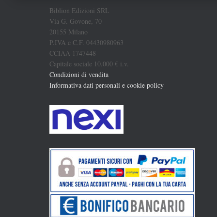
Biblion Edizioni SRL
Via G. Govone, 70
20155 Milano
P.IVA e C.F. 04430980963
CCIAA 1747448
Capitale sociale 10.000 € i.v.
Condizioni di vendita
Informativa dati personali e cookie policy