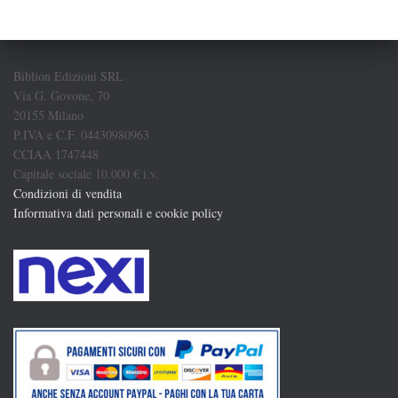
Biblion Edizioni SRL
Via G. Govone, 70
20155 Milano
P.IVA e C.F. 04430980963
CCIAA 1747448
Capitale sociale 10.000 € i.v.
Condizioni di vendita
Informativa dati personali e cookie policy