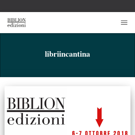
NAVI
TOGG
libriincantina