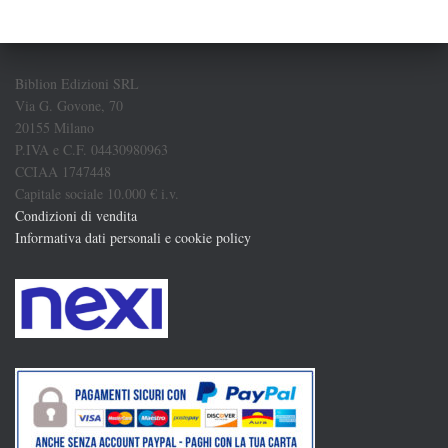
Biblion Edizioni SRL
Via G. Govone, 70
20155 Milano
P.IVA e C.F. 04430980963
CCIAA 1747448
Capitale sociale 10.000 € i.v.
Condizioni di vendita
Informativa dati personali e cookie policy