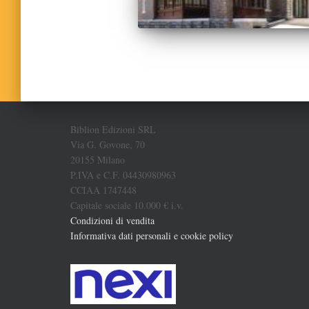
Biblion Edizioni SRL
Via G. Govone, 70
20155 Milano
P.IVA e C.F. 04430980963
CCIAA 1747448
Capitale sociale 10.000 € i.v.
Condizioni di vendita
Informativa dati personali e cookie policy