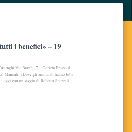
tti i benefici» – 19
siraghi Via Bombi, 7 – Gorizia Presso il
a G. Manenti: «Dove gli ammalati hanno tutti
7 a oggi con un saggio di Roberto Spazzali