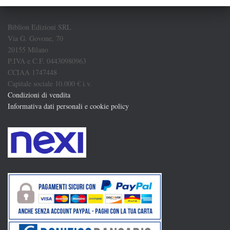
Biblion Edizioni SRL
Via G. Govone, 70
20155 Milano
P.IVA e C.F. 04430980963
CCIAA 1747448
Capitale sociale 10.000 € i.v.
Condizioni di vendita
Informativa dati personali e cookie policy