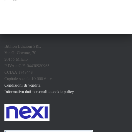
Biblion Edizioni SRL
Via G. Govone, 70
20155 Milano
P.IVA e C.F. 04430980963
CCIAA 1747448
Capitale sociale 10.000 € i.v.
Condizioni di vendita
Informativa dati personali e cookie policy