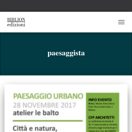
NAVI
TOGG
paesaggista