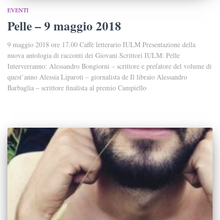
EVENTI
Pelle – 9 maggio 2018
9 maggio 2018 ore 17.00 Caffè letterario IULM Presentazione della
nuova antologia di racconti dei Giovani Scrittori IULM: Pelle
Interverranno: Alessandro Bongiorni – scrittore e prefatore del volume di
quest’anno Alessia Liparoti – giornalista de Il libraio Alessandro
Barbaglia – scrittore finalista al premio Campiello