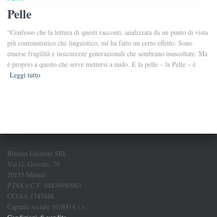
Pelle
“Confesso che la lettura di questi racconti, analizzata da un punto di vista
più contenutistico che linguistico, mi ha fatto un certo effetto. Sono
emerse fragilità e insicurezze generazionali che sembrano inascoltate. Ma
è proprio a questo che serve mettersi a nudo. E la pelle – la Pelle – è
Leggi tutto
Biblion Edizioni SRL
Via G. Govone, 70
20155 Milano
P.IVA e C.F. 04430980963
CCIAA 1747448
Capitale sociale 10.000 € i.v.