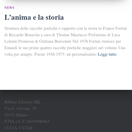
NEWS
L’anima e la storia
Struttura delle raccolte poetiche e rapporto con la storia in Franco Fortini
di Riccardo Bonavita a cura di Thomas Mazzucco Prefazione di Luca
Lenzini Premessa di Giuliana Benvenuti Nel 1978 Fortini riunisce per
Einaudi le sue prime quattro raccolte poetiche maggiori nel volume Una
volta per sempre. Poesie 1938-1973: un personalissimo
Leggi tutto
Biblion Edizioni SRL
Via G. Govone, 70
20155 Milano
P.IVA e C.F. 04430980963
CCIAA 1747448